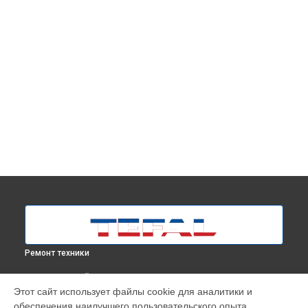
Ремонт техники
ВЫБЕРИ СВОЙ ГОРОД
Этот сайт использует файлы cookie для аналитики и
Ремонт гладильной системы QT1020E0 Tefal в
Москве
обеспечения наилучшего пользовательского опыта.