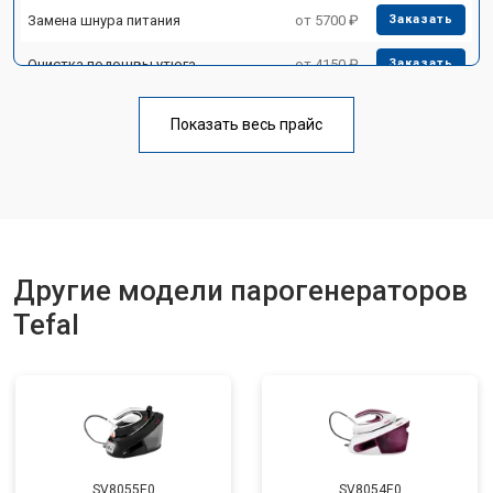
Замена шнура питания
от 5700 ₽
Заказать
Очистка подошвы утюга
от 4150 ₽
Заказать
Корпусный ремонт (замена резинок,
от 4100 ₽
Заказать
креплений, кнопок)
Показать весь прайс
Профилактическая чистка
от 4700 ₽
Заказать
Другие модели парогенераторов
Tefal
SV8055E0
SV8054E0