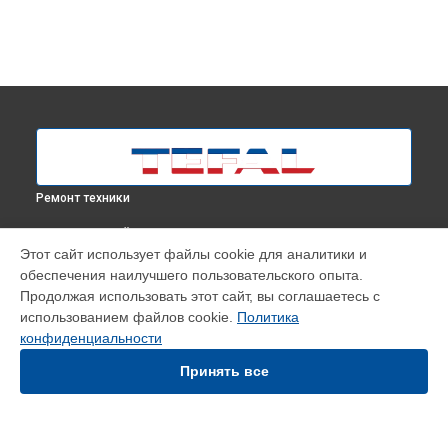
Ремонт техники
ВЫБЕРИ СВОЙ ГОРОД
Этот сайт использует файлы cookie для аналитики и
Ремонт утюга Turbo Pro Anti-calc FV5689E0 Tefal в
Москве
обеспечения наилучшего пользовательского опыта.
Ремонт утюга Turbo Pro Anti-calc FV5689E0 Tefal в
Продолжая использовать этот сайт, вы соглашаетесь с
Краснодаре
использованием файлов cookie.
Политика
Ремонт утюга Turbo Pro Anti-calc FV5689E0 Tefal в
Ростове-
конфиденциальности
на-Дону
Принять все
Ремонт утюга Turbo Pro Anti-calc FV5689E0 Tefal в
Нижнем
Новгороде
Ремонт утюга Turbo Pro Anti-calc FV5689E0 Tefal в
Новосибирске