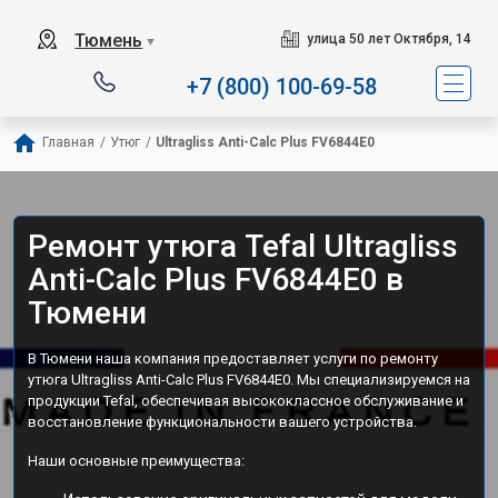
Сервисный центр специали
Тюмень
улица 50 лет Октября, 14
▼
+7 (800) 100-69-58
Главная
/
Утюг
/
Ultragliss Anti-Calc Plus FV6844E0
Ремонт утюга Tefal Ultragliss
Anti-Calc Plus FV6844E0 в
Тюмени
В Тюмени наша компания предоставляет услуги по ремонту
утюга Ultragliss Anti-Calc Plus FV6844E0. Мы специализируемся на
продукции Tefal, обеспечивая высококлассное обслуживание и
восстановление функциональности вашего устройства.
Наши основные преимущества: