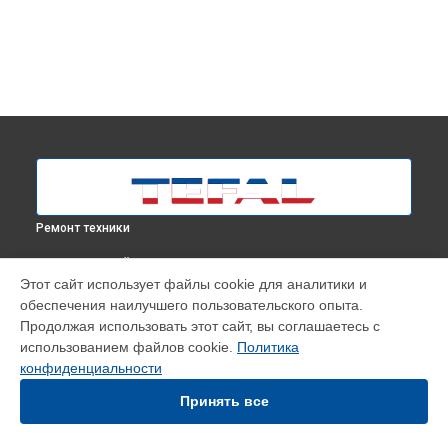
Ремонт техники
ВЫБЕРИ СВОЙ ГОРОД
Этот сайт использует файлы cookie для аналитики и
Ремонт утюга Ultragliss Anti-Calc Plus FV6844E0 Tefal в
обеспечения наилучшего пользовательского опыта.
Москве
Продолжая использовать этот сайт, вы соглашаетесь с
Ремонт утюга Ultragliss Anti-Calc Plus FV6844E0 Tefal в
использованием файлов cookie.
Политика
Краснодаре
конфиденциальности
Ремонт утюга Ultragliss Anti-Calc Plus FV6844E0 Tefal в
Ростове-на-Дону
Принять все
Ремонт утюга Ultragliss Anti-Calc Plus FV6844E0 Tefal в
Нижнем Новгороде